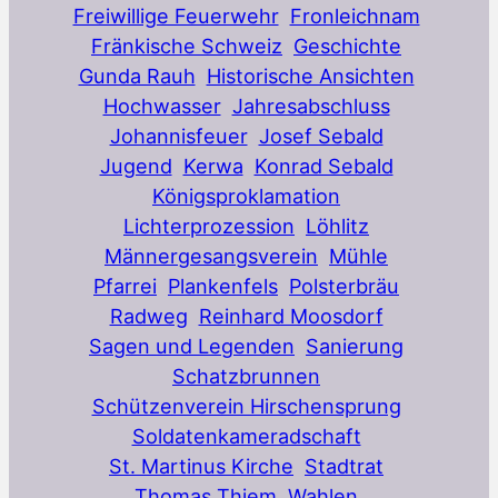
Freiwillige Feuerwehr
Fronleichnam
Fränkische Schweiz
Geschichte
Gunda Rauh
Historische Ansichten
Hochwasser
Jahresabschluss
Johannisfeuer
Josef Sebald
Jugend
Kerwa
Konrad Sebald
Königsproklamation
Lichterprozession
Löhlitz
Männergesangsverein
Mühle
Pfarrei
Plankenfels
Polsterbräu
Radweg
Reinhard Moosdorf
Sagen und Legenden
Sanierung
Schatzbrunnen
Schützenverein Hirschensprung
Soldatenkameradschaft
St. Martinus Kirche
Stadtrat
Thomas Thiem
Wahlen