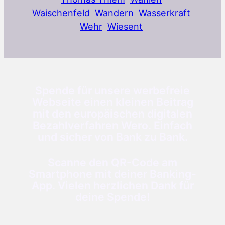
Waischenfeld
Wandern
Wasserkraft
Wehr
Wiesent
Spende für unsere werbefreie
Webseite einen kleinen Beitrag
mit den europäischen digitalen
Bezahlverfahren Wero. Einfach
und sicher von Bank zu Bank.
Scanne den QR-Code am
Smartphone mit deiner Banking-
App. Vielen herzlichen Dank für
deine Spende!