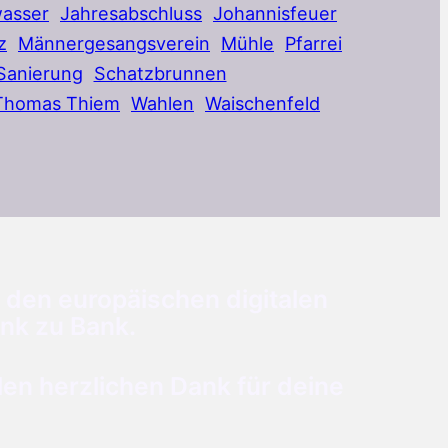
asser
Jahresabschluss
Johannisfeuer
z
Männergesangsverein
Mühle
Pfarrei
Sanierung
Schatzbrunnen
Thomas Thiem
Wahlen
Waischenfeld
 den europäischen digitalen
nk zu Bank.
n herzlichen Dank für deine