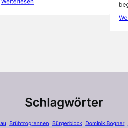
:
Weiterlesen
be
Schützenkönig
Wei
2013
Schlagwörter
sau
Brühtrogrennen
Bürgerblock
Dominik Bogner