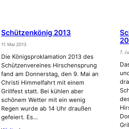
Schützenkönig 2013
Sc
20
11. Mai 2013
7. J
Die Königsproklamation 2013 des
Das
Schützenvereines Hirschensprung
und
fand am Donnerstag, den 9. Mai an
dra
Christi Himmelfahrt mit einem
Sch
Grillfest statt. Bei kühlen aber
de
schönem Wetter mit ein wenig
Hi
Regen wurde ab 14 Uhr draußen
Do
gefeiert. Es…
Gri