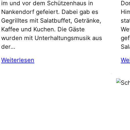
im und vor dem Schützenhaus in
Don
Nankendorf gefeiert. Dabei gab es
Him
Gegrilltes mit Salatbuffet, Getränke,
sta
Kaffee und Kuchen. Die Gäste
Wet
wurden mit Unterhaltungsmusik aus
gef
der…
Sal
:
Weiterlesen
Wei
Königsproklamation
2015