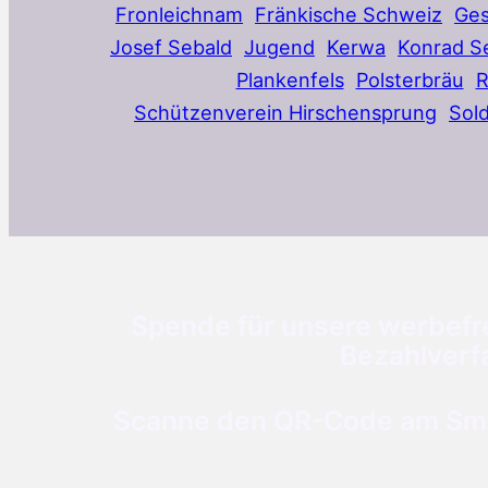
Fronleichnam
Fränkische Schweiz
Ges
Josef Sebald
Jugend
Kerwa
Konrad S
Plankenfels
Polsterbräu
Schützenverein Hirschensprung
Sol
Spende für unsere werbefre
Bezahlverf
Scanne den QR-Code am Smar