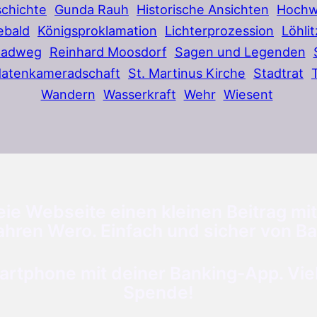
chichte
Gunda Rauh
Historische Ansichten
Hochw
ebald
Königsproklamation
Lichterprozession
Löhlit
Radweg
Reinhard Moosdorf
Sagen und Legenden
datenkameradschaft
St. Martinus Kirche
Stadtrat
Wandern
Wasserkraft
Wehr
Wiesent
ie Webseite einen kleinen Beitrag mit
ahren Wero. Einfach und sicher von Ba
tphone mit deiner Banking-App. Viele
Spende!