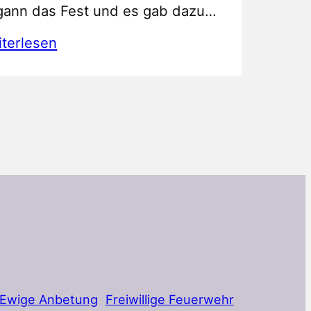
gann das Fest und es gab dazu…
:
terlesen
Schützenkönigsproklamation
2011
Ewige Anbetung
Freiwillige Feuerwehr