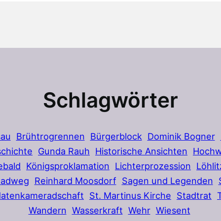
Schlagwörter
sau
Brühtrogrennen
Bürgerblock
Dominik Bogner
chichte
Gunda Rauh
Historische Ansichten
Hochw
ebald
Königsproklamation
Lichterprozession
Löhlit
Radweg
Reinhard Moosdorf
Sagen und Legenden
datenkameradschaft
St. Martinus Kirche
Stadtrat
Wandern
Wasserkraft
Wehr
Wiesent