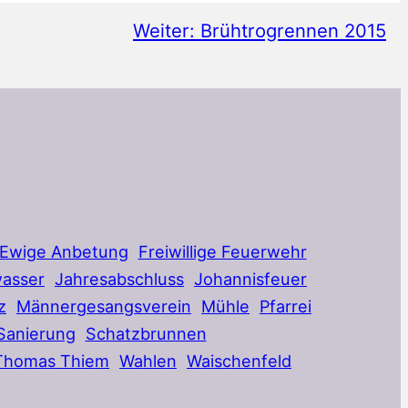
Weiter:
Brühtrogrennen 2015
Ewige Anbetung
Freiwillige Feuerwehr
asser
Jahresabschluss
Johannisfeuer
z
Männergesangsverein
Mühle
Pfarrei
Sanierung
Schatzbrunnen
Thomas Thiem
Wahlen
Waischenfeld