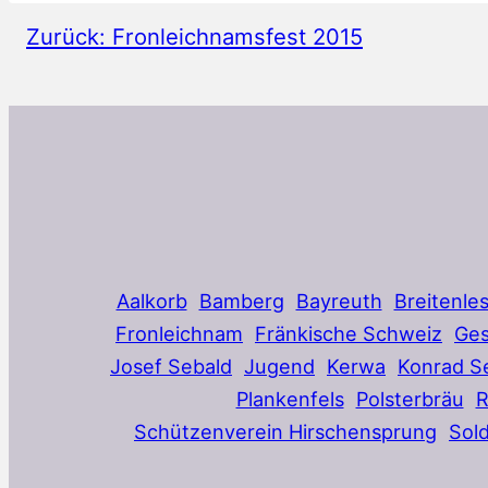
Zurück:
Fronleichnamsfest 2015
Aalkorb
Bamberg
Bayreuth
Breitenle
Fronleichnam
Fränkische Schweiz
Ges
Josef Sebald
Jugend
Kerwa
Konrad S
Plankenfels
Polsterbräu
Schützenverein Hirschensprung
Sol