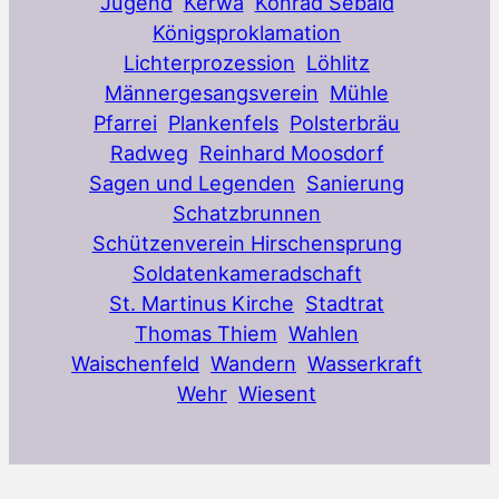
Jugend
Kerwa
Konrad Sebald
Königsproklamation
Lichterprozession
Löhlitz
Männergesangsverein
Mühle
Pfarrei
Plankenfels
Polsterbräu
Radweg
Reinhard Moosdorf
Sagen und Legenden
Sanierung
Schatzbrunnen
Schützenverein Hirschensprung
Soldatenkameradschaft
St. Martinus Kirche
Stadtrat
Thomas Thiem
Wahlen
Waischenfeld
Wandern
Wasserkraft
Wehr
Wiesent