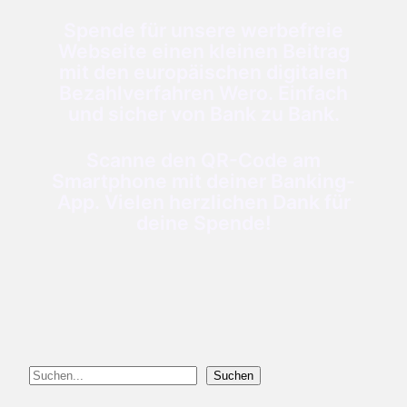
Spende für unsere werbefreie
Webseite einen kleinen Beitrag
mit den europäischen digitalen
Bezahlverfahren Wero. Einfach
und sicher von Bank zu Bank.
Scanne den QR-Code am
Smartphone mit deiner Banking-
App. Vielen herzlichen Dank für
deine Spende!
Suchen
Suchen