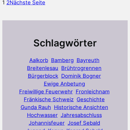
1
2
Nächste Seite
Ansichten
Teil
3
Schlagwörter
Aalkorb
Bamberg
Bayreuth
Breitenlesau
Brühtrogrennen
Bürgerblock
Dominik Bogner
Ewige Anbetung
Freiwillige Feuerwehr
Fronleichnam
Fränkische Schweiz
Geschichte
Gunda Rauh
Historische Ansichten
Hochwasser
Jahresabschluss
Johannisfeuer
Josef Sebald