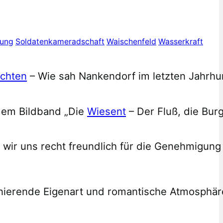
rung
Soldatenkameradschaft
Waischenfeld
Wasserkraft
ichten
– Wie sah Nankendorf im letzten Jahrhun
 dem Bildband „Die
Wiesent
– Der Fluß, die Bur
wir uns recht freundlich für die Genehmigun
inierende Eigenart und romantische Atmosphäre