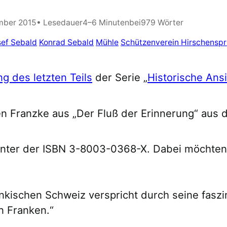
mber 2015
• Lesedauer
4–6 Minuten
bei
979 Wörter
sef Sebald
Konrad Sebald
Mühle
Schützenverein Hirschensp
ng des letzten Teils
der Serie „
Historische Ans
n Franzke aus „Der Fluß der Erinnerung“ aus
unter der ISBN 3-8003-0368-X. Dabei möchten 
änkischen Schweiz verspricht durch seine fasz
n Franken.“