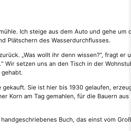
lmühle. Ich steige aus dem Auto und gehe um 
nd Plätschern des Wasserdurchflusses.
rück. „Was wollt ihr denn wissen?“, fragt er un
t.“ Wir setzen uns an den Tisch in der Wohnstu
 gehabt.
ekauft. Sie ist hier bis 1930 gelaufen, erzeu
ntner Korn am Tag gemahlen, für die Bauern au
 ein handgeschriebenes Buch, das einst vom Gr