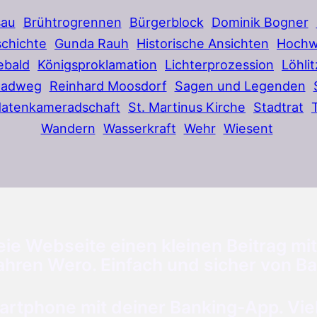
sau
Brühtrogrennen
Bürgerblock
Dominik Bogner
chichte
Gunda Rauh
Historische Ansichten
Hochw
ebald
Königsproklamation
Lichterprozession
Löhlit
Radweg
Reinhard Moosdorf
Sagen und Legenden
datenkameradschaft
St. Martinus Kirche
Stadtrat
Wandern
Wasserkraft
Wehr
Wiesent
ie Webseite einen kleinen Beitrag mit
ahren Wero. Einfach und sicher von Ba
tphone mit deiner Banking-App. Viele