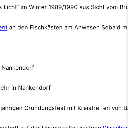
s Licht“ im Winter 1989/1990 aus Sicht vom 
ent
an den Fischkästen am Anwesen Sebald mi
n Nankendorf
ehr in Nankendorf
-jährigen Gründungsfest mit Kreistreffen von
nnstadt auf der Hauptstraße Richtung
Waischen