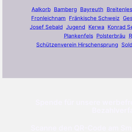
Aalkorb
Bamberg
Bayreuth
Breitenle
Fronleichnam
Fränkische Schweiz
Ges
Josef Sebald
Jugend
Kerwa
Konrad S
Plankenfels
Polsterbräu
Schützenverein Hirschensprung
Sol
Spende für unsere werbefre
Bezahlverf
Scanne den QR-Code am Smar