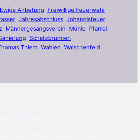
Ewige Anbetung
Freiwillige Feuerwehr
asser
Jahresabschluss
Johannisfeuer
z
Männergesangsverein
Mühle
Pfarrei
Sanierung
Schatzbrunnen
Thomas Thiem
Wahlen
Waischenfeld
 den europäischen digitalen
nk zu Bank.
n herzlichen Dank für deine