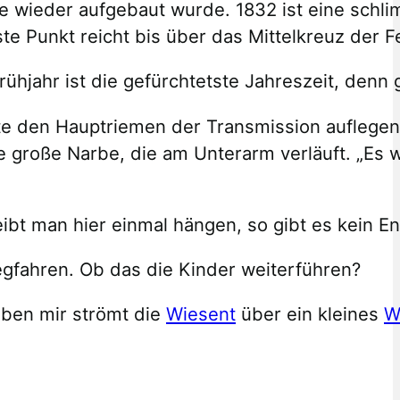
ie wieder aufgebaut wurde. 1832 ist eine schl
te Punkt reicht bis über das Mittelkreuz der 
hjahr ist die gefürchtetste Jahreszeit, denn 
llte den Hauptriemen der Transmission auflege
große Narbe, die am Unterarm verläuft. „Es wa
eibt man hier einmal hängen, so gibt es kein E
egfahren. Ob das die Kinder weiterführen?
Neben mir strömt die
Wiesent
über ein kleines
W