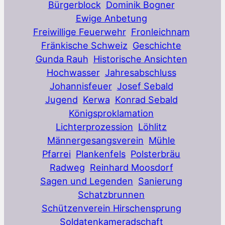
Bürgerblock
Dominik Bogner
Ewige Anbetung
Freiwillige Feuerwehr
Fronleichnam
Fränkische Schweiz
Geschichte
Gunda Rauh
Historische Ansichten
Hochwasser
Jahresabschluss
Johannisfeuer
Josef Sebald
Jugend
Kerwa
Konrad Sebald
Königsproklamation
Lichterprozession
Löhlitz
Männergesangsverein
Mühle
Pfarrei
Plankenfels
Polsterbräu
Radweg
Reinhard Moosdorf
Sagen und Legenden
Sanierung
Schatzbrunnen
Schützenverein Hirschensprung
Soldatenkameradschaft