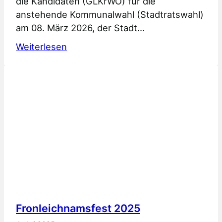
die Kandidaten (GLKrWO) für die
anstehende Kommunalwahl (Stadtratswahl)
am 08. März 2026, der Stadt…
:
Weiterlesen
Bürgerblock
Nankendorf
bereit
für
Stadtratswahl
2026
Fronleichnamsfest 2025