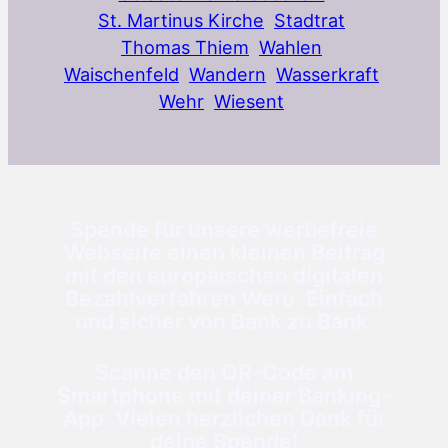
St. Martinus Kirche
Stadtrat
Thomas Thiem
Wahlen
Waischenfeld
Wandern
Wasserkraft
Wehr
Wiesent
Spende für unsere werbefreie
Webseite einen kleinen Beitrag
mit den europäischen digitalen
Bezahlverfahren Wero. Einfach
und sicher von Bank zu Bank.
Scanne den QR-Code am
Smartphone mit deiner Banking-
App. Vielen herzlichen Dank für
deine Spende!