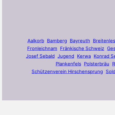
Aalkorb
Bamberg
Bayreuth
Breitenle
Fronleichnam
Fränkische Schweiz
Ges
Josef Sebald
Jugend
Kerwa
Konrad S
Plankenfels
Polsterbräu
Schützenverein Hirschensprung
Sol