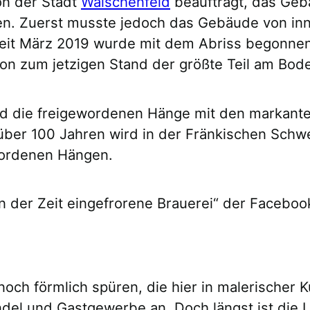
on der Stadt
Waischenfeld
beauftragt, das Geb
. Zuerst musste jedoch das Gebäude von inne
eit März 2019 wurde mit dem Abriss begonne
on zum jetzigen Stand der größte Teil am Boden
nd die freigewordenen Hänge mit den markante
t über 100 Jahren wird in der Fränkischen Schw
ewordenen Hängen.
in der Zeit eingefrorene Brauerei“ der Facebo
och förmlich spüren, die hier in malerischer Ku
ndel und Gastgewerbe an. Doch längst ist die L