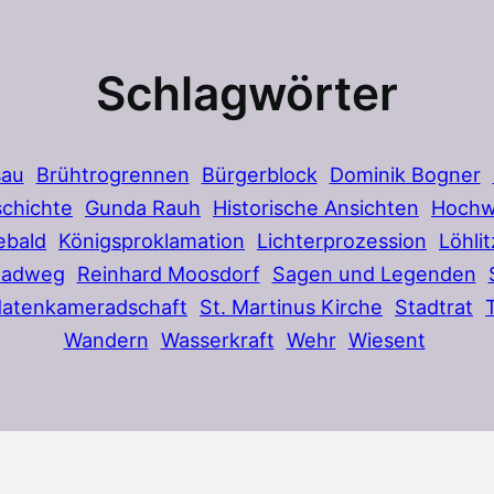
Schlagwörter
sau
Brühtrogrennen
Bürgerblock
Dominik Bogner
chichte
Gunda Rauh
Historische Ansichten
Hochw
ebald
Königsproklamation
Lichterprozession
Löhlit
Radweg
Reinhard Moosdorf
Sagen und Legenden
datenkameradschaft
St. Martinus Kirche
Stadtrat
Wandern
Wasserkraft
Wehr
Wiesent