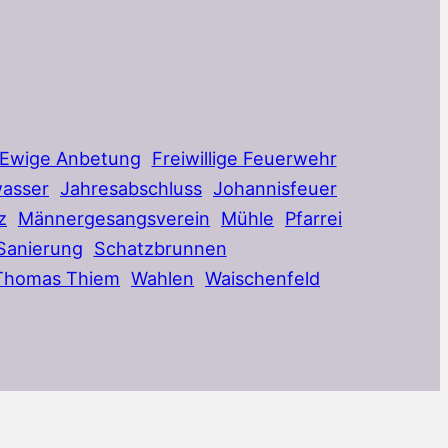
Ewige Anbetung
Freiwillige Feuerwehr
asser
Jahresabschluss
Johannisfeuer
z
Männergesangsverein
Mühle
Pfarrei
Sanierung
Schatzbrunnen
Thomas Thiem
Wahlen
Waischenfeld