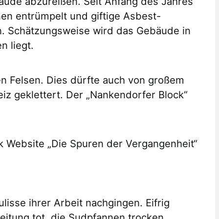
äude abzureißen. Seit Anfang des Jahres
n entrümpelt und giftige Asbest-
n. Schätzungsweise wird das Gebäude in
 liegt.
n Felsen. Dies dürfte auch von großem
eiz geklettert. Der „Nankendorfer Block“
ok Website „Die Spuren der Vergangenheit“
lisse ihrer Arbeit nachgingen. Eifrig
eitung tot, die Sudpfannen trocken.