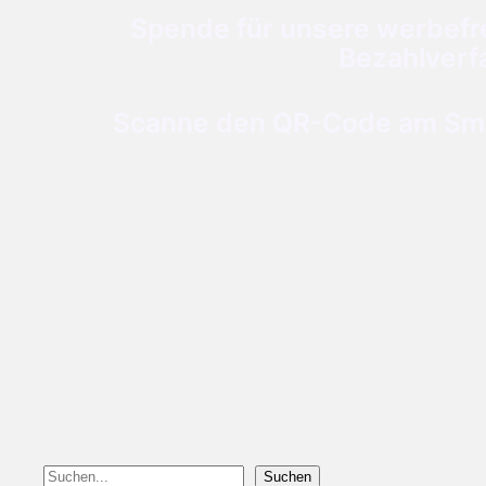
Spende für unsere werbefre
Bezahlverf
Scanne den QR-Code am Smar
Suchen
Suchen