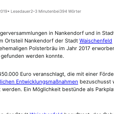
 2019
• Lesedauer
2–3 Minuten
bei
394 Wörter
ürgerversammlungen in Nankendorf und in Stad
 im Ortsteil Nankendorf der Stadt
Waischenfeld
ehemaligen Polsterbräu im Jahr 2017 erworbe
 gefunden werden konnte.
0.000 Euro veranschlagt, die mit einer Förde
lichen Entwicklungsmaßnahmen
bezuschusst w
t werden. Ein Möglichkeit bestünde als Parkpl