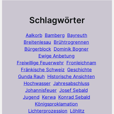
Schlagwörter
Aalkorb
Bamberg
Bayreuth
Breitenlesau
Brühtrogrennen
Bürgerblock
Dominik Bogner
Ewige Anbetung
Freiwillige Feuerwehr
Fronleichnam
Fränkische Schweiz
Geschichte
Gunda Rauh
Historische Ansichten
Hochwasser
Jahresabschluss
Johannisfeuer
Josef Sebald
Jugend
Kerwa
Konrad Sebald
Königsproklamation
Lichterprozession
Löhlitz