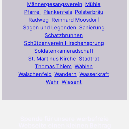
Männergesangsverein
Mühle
Pfarrei
Plankenfels
Polsterbräu
Radweg
Reinhard Moosdorf
Sagen und Legenden
Sanierung
Schatzbrunnen
Schützenverein Hirschensprung
Soldatenkameradschaft
St. Martinus Kirche
Stadtrat
Thomas Thiem
Wahlen
Waischenfeld
Wandern
Wasserkraft
Wehr
Wiesent
Spende für unsere werbefreie
Webseite einen kleinen Beitrag