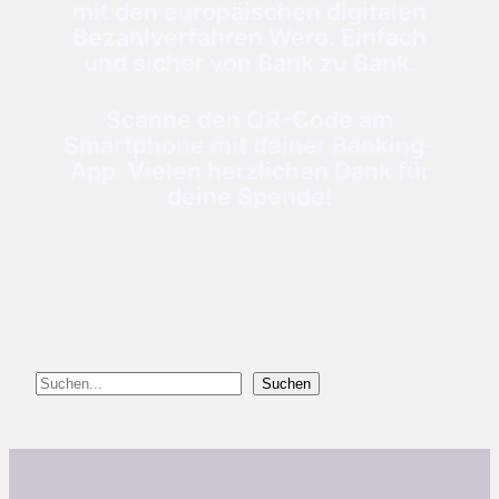
mit den europäischen digitalen
Bezahlverfahren Wero. Einfach
und sicher von Bank zu Bank.
Scanne den QR-Code am
Smartphone mit deiner Banking-
App. Vielen herzlichen Dank für
deine Spende!
Suchen
Suchen