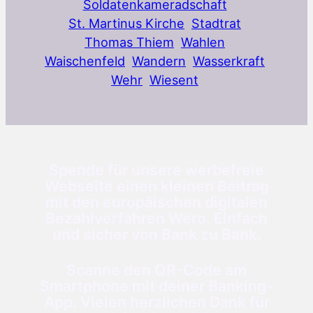
Soldatenkameradschaft
St. Martinus Kirche
Stadtrat
Thomas Thiem
Wahlen
Waischenfeld
Wandern
Wasserkraft
Wehr
Wiesent
Spende für unsere werbefreie
Webseite einen kleinen Beitrag
mit den europäischen digitalen
Bezahlverfahren Wero. Einfach
und sicher von Bank zu Bank.
Scanne den QR-Code am
Smartphone mit deiner Banking-
App. Vielen herzlichen Dank für