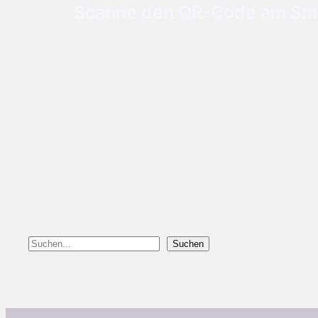
Scanne den QR-Code am Smar
Suchen
Suchen