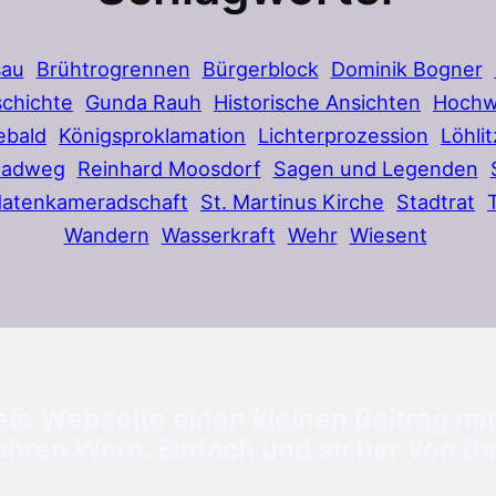
sau
Brühtrogrennen
Bürgerblock
Dominik Bogner
chichte
Gunda Rauh
Historische Ansichten
Hochw
ebald
Königsproklamation
Lichterprozession
Löhlit
Radweg
Reinhard Moosdorf
Sagen und Legenden
datenkameradschaft
St. Martinus Kirche
Stadtrat
Wandern
Wasserkraft
Wehr
Wiesent
ie Webseite einen kleinen Beitrag mit
ahren Wero. Einfach und sicher von Ba