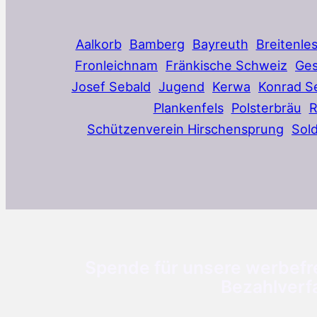
Aalkorb
Bamberg
Bayreuth
Breitenle
Fronleichnam
Fränkische Schweiz
Ges
Josef Sebald
Jugend
Kerwa
Konrad S
Plankenfels
Polsterbräu
Schützenverein Hirschensprung
Sol
Spende für unsere werbefre
Bezahlverf