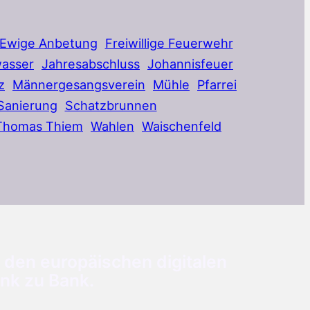
Ewige Anbetung
Freiwillige Feuerwehr
asser
Jahresabschluss
Johannisfeuer
z
Männergesangsverein
Mühle
Pfarrei
Sanierung
Schatzbrunnen
Thomas Thiem
Wahlen
Waischenfeld
 den europäischen digitalen
nk zu Bank.