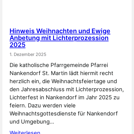
r
a
o
d
z
t
e
Hinweis Weihnachten und Ewige
W
Anbetung mit Lichterprozession
s
a
2025
s
i
i
1. Dezember 2025
s
o
c
Die katholische Pfarrgemeinde Pfarrei
n
h
Nankendorf St. Martin lädt hiermit recht
u
e
herzlich ein, die Weihnachtsfeiertage und
n
n
den Jahresabschluss mit Lichterprozession,
d
f
Lichterfest in Nankendorf im Jahr 2025 zu
J
e
feiern. Dazu werden viele
a
l
Weihnachtsgottesdienste für Nankendorf
h
d
und Umgebung…
r
:
Weiterlesen