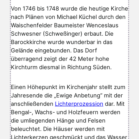
Von 1746 bis 1748 wurde die heutige Kirche
nach Plänen von Michael Küchel durch den
Waischenfelder Baumeister Wenceslaus
Schwesner (Schweßinger) erbaut. Die
Barockkirche wurde wunderbar in das
Gelände eingebunden. Das Dorf
überragend zeigt der 42 Meter hohe
Kirchturm diesmal in Richtung Süden.
Einen Höhepunkt im Kirchenjahr stellt zum
Jahresende die „Ewige Anbetung“ mit der
anschließenden
Lichterprozession
dar. Mit
Bengal-, Wachs- und Holzfeuern werden
die umliegenden Hänge und Felsen
beleuchtet. Die Häuser werden mit
Lichterkerzen geschmückt und das Wasser