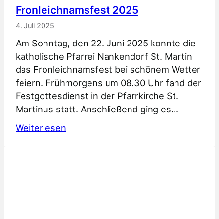
n
g
Fronleichnamsfest 2025
e
m
4. Juli 2025
n
i
Am Sonntag, den 22. Juni 2025 konnte die
2
t
katholische Pfarrei Nankendorf St. Martin
0
L
das Fronleichnamsfest bei schönem Wetter
2
i
feiern. Frühmorgens um 08.30 Uhr fand der
5
c
Festgottesdienst in der Pfarrkirche St.
h
Martinus statt. Anschließend ging es…
t
:
e
Weiterlesen
F
r
r
p
o
r
n
o
l
z
e
e