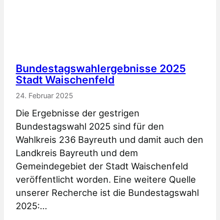
i
s
c
s
h
i
n
o
a
n
m
2
Bundestagswahlergebnisse 2025
Stadt Waischenfeld
s
0
f
2
24. Februar 2025
e
5
Die Ergebnisse der gestrigen
s
Bundestagswahl 2025 sind für den
t
Wahlkreis 236 Bayreuth und damit auch den
2
Landkreis Bayreuth und dem
0
Gemeindegebiet der Stadt Waischenfeld
2
veröffentlicht worden. Eine weitere Quelle
5
unserer Recherche ist die Bundestagswahl
2025:…