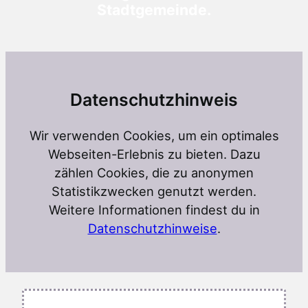
Stadtgemeinde.
g
e
b
n
i
Datenschutzhinweis
s
s
Wir verwenden Cookies, um ein optimales
e
Webseiten-Erlebnis zu bieten. Dazu
2
zählen Cookies, die zu anonymen
0
Statistikzwecken genutzt werden.
2
Weitere Informationen findest du in
5
Datenschutzhinweise
.
S
t
a
d