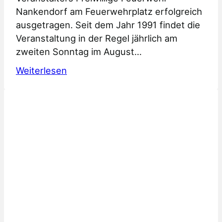
e
Nankendorf am Feuerwehrplatz erfolgreich
n
ausgetragen. Seit dem Jahr 1991 findet die
u
Veranstaltung in der Regel jährlich am
n
zweiten Sonntag im August…
d
:
E
Weiterlesen
B
w
r
i
ü
g
h
e
t
A
r
n
o
b
g
e
r
t
e
u
n
n