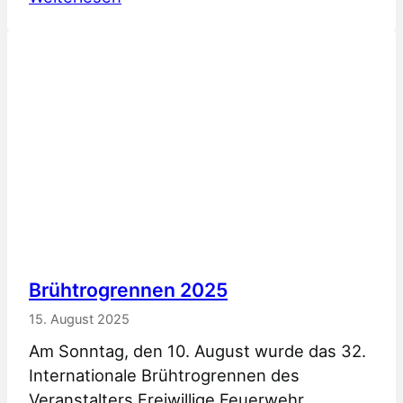
e
H
s
i
a
n
b
w
s
e
c
i
h
s
l
W
u
e
s
i
s
h
2
n
Brühtrogrennen 2025
0
a
2
15. August 2025
c
5
Am Sonntag, den 10. August wurde das 32.
h
Internationale Brühtrogrennen des
t
Veranstalters Freiwillige Feuerwehr