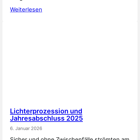
:
Weiterlesen
H
i
n
w
e
i
s
z
u
d
e
n
Lichterprozession und
Jahresabschluss 2025
K
o
6. Januar 2026
m
Sicher und ohne Zwischenfälle strömten am