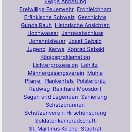
Ewige Anbetung
Freiwillige Feuerwehr
Fronleichnam
Fränkische Schweiz
Geschichte
Gunda Rauh
Historische Ansichten
Hochwasser
Jahresabschluss
Johannisfeuer
Josef Sebald
Jugend
Kerwa
Konrad Sebald
Königsproklamation
Lichterprozession
Löhlitz
Männergesangsverein
Mühle
Pfarrei
Plankenfels
Polsterbräu
Radweg
Reinhard Moosdorf
Sagen und Legenden
Sanierung
Schatzbrunnen
Schützenverein Hirschensprung
Soldatenkameradschaft
St. Martinus Kirche
Stadtrat