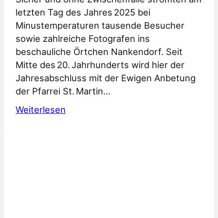
m
letzten Tag des Jahres 2025 bei
u
Minustemperaturen tausende Besucher
n
sowie zahlreiche Fotografen ins
a
beschauliche Örtchen Nankendorf. Seit
l
Mitte des 20. Jahrhunderts wird hier der
w
Jahresabschluss mit der Ewigen Anbetung
a
der Pfarrei St. Martin…
h
:
Weiterlesen
l
L
e
i
n
c
2
h
0
t
2
e
6
r
S
p
t