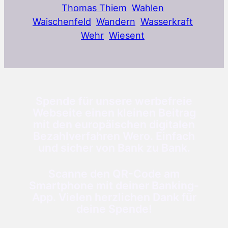
Thomas Thiem
Wahlen
Waischenfeld
Wandern
Wasserkraft
Wehr
Wiesent
Spende für unsere werbefreie
Webseite einen kleinen Beitrag
mit den europäischen digitalen
Bezahlverfahren Wero. Einfach
und sicher von Bank zu Bank.
Scanne den QR-Code am
Smartphone mit deiner Banking-
App. Vielen herzlichen Dank für
deine Spende!