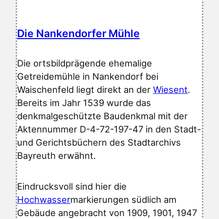
t
W
a
Die Nankendorfer Mühle
i
s
Die ortsbildprägende ehemalige
c
Getreidemühle in Nankendorf bei
h
Waischenfeld liegt direkt an der
Wiesent
.
e
Bereits im Jahr 1539 wurde das
n
denkmalgeschützte Baudenkmal mit der
f
Aktennummer D-4-72-197-47 in den Stadt-
e
und Gerichtsbüchern des Stadtarchivs
l
Bayreuth erwähnt.
d
Eindrucksvoll sind hier die
Hochwasser
markierungen südlich am
Gebäude angebracht von 1909, 1901, 1947