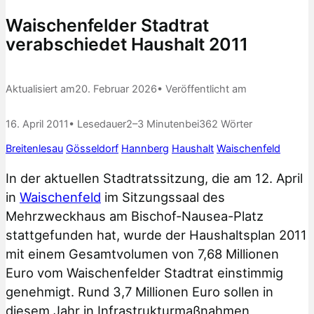
Waischenfelder Stadtrat
verabschiedet Haushalt 2011
Aktualisiert am
20. Februar 2026
• Veröffentlicht am
16. April 2011
• Lesedauer
2–3 Minuten
bei
362 Wörter
Breitenlesau
Gösseldorf
Hannberg
Haushalt
Waischenfeld
In der aktuellen Stadtratssitzung, die am 12. April
in
Waischenfeld
im Sitzungssaal des
Mehrzweckhaus am Bischof-Nausea-Platz
stattgefunden hat, wurde der Haushaltsplan 2011
mit einem Gesamtvolumen von 7,68 Millionen
Euro vom Waischenfelder Stadtrat einstimmig
genehmigt. Rund 3,7 Millionen Euro sollen in
diesem Jahr in Infrastrukturmaßnahmen