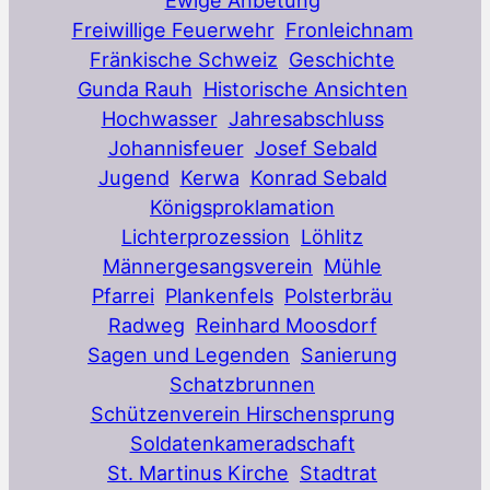
Freiwillige Feuerwehr
Fronleichnam
Fränkische Schweiz
Geschichte
Gunda Rauh
Historische Ansichten
Hochwasser
Jahresabschluss
Johannisfeuer
Josef Sebald
Jugend
Kerwa
Konrad Sebald
Königsproklamation
Lichterprozession
Löhlitz
Männergesangsverein
Mühle
Pfarrei
Plankenfels
Polsterbräu
Radweg
Reinhard Moosdorf
Sagen und Legenden
Sanierung
Schatzbrunnen
Schützenverein Hirschensprung
Soldatenkameradschaft
St. Martinus Kirche
Stadtrat