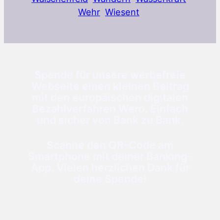
Wehr
Wiesent
Spende für unsere werbefreie
Webseite einen kleinen Beitrag
mit den europäischen digitalen
Bezahlverfahren Wero. Einfach
und sicher von Bank zu Bank.
Scanne den QR-Code am
Smartphone mit deiner Banking-
App. Vielen herzlichen Dank für
deine Spende!