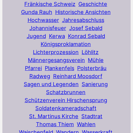
Fränkische Schweiz
Geschichte
Gunda Rauh
Historische Ansichten
Hochwasser
Jahresabschluss
Johannisfeuer
Josef Sebald
Jugend
Kerwa
Konrad Sebald
Königsproklamation
Lichterprozession
Löhlitz
Männergesangsverein
Mühle
Pfarrei
Plankenfels
Polsterbräu
Radweg
Reinhard Moosdorf
Sagen und Legenden
Sanierung
Schatzbrunnen
Schützenverein Hirschensprung
Soldatenkameradschaft
St. Martinus Kirche
Stadtrat
Thomas Thiem
Wahlen
Waischenfeld
Wandern
Wasserkraft