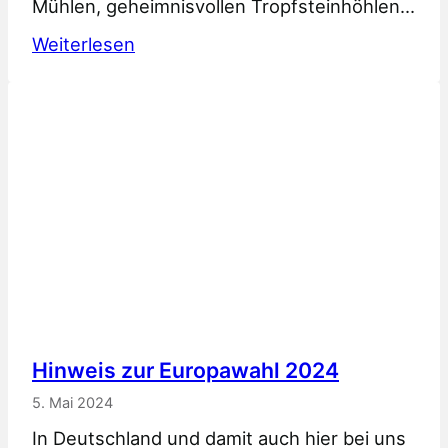
Mühlen, geheimnisvollen Tropfsteinhöhlen…
:
Weiterlesen
Kanufahren
auf
der
Wiesent
Hinweis zur Europawahl 2024
5. Mai 2024
In Deutschland und damit auch hier bei uns