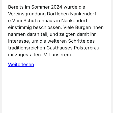
Bereits im Sommer 2024 wurde die
Vereinsgründung Dorfleben Nankendorf
e.V. im Schützenhaus in Nankendorf
einstimmig beschlossen. Viele Bürger/innen
nahmen daran teil, und zeigten damit ihr
Interesse, um die weiteren Schritte des
traditionsreichen Gasthauses Polsterbräu
mitzugestalten. Mit unserem…
:
Weiterlesen
Gründung
Dorfleben
Nankendorf
e.V.
zur
Erhaltung
der