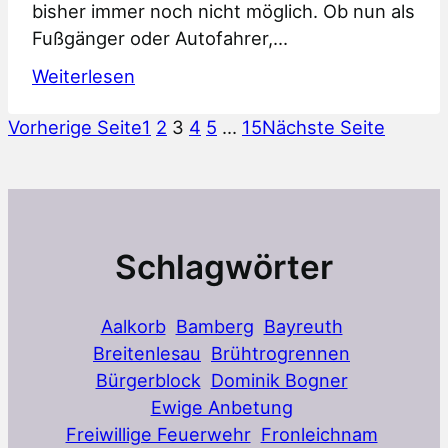
bisher immer noch nicht möglich. Ob nun als
Fußgänger oder Autofahrer,…
:
Weiterlesen
Drangeblieben
Vorherige Seite
1
2
3
4
5
…
15
Nächste Seite
2023:
Mobilfunknetzausbau
Nankendorf
Löhlitz
Schlagwörter
Aalkorb
Bamberg
Bayreuth
Breitenlesau
Brühtrogrennen
Bürgerblock
Dominik Bogner
Ewige Anbetung
Freiwillige Feuerwehr
Fronleichnam