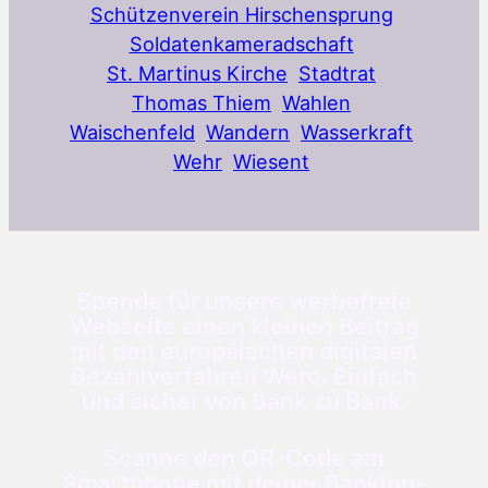
Schützenverein Hirschensprung
Soldatenkameradschaft
St. Martinus Kirche
Stadtrat
Thomas Thiem
Wahlen
Waischenfeld
Wandern
Wasserkraft
Wehr
Wiesent
Spende für unsere werbefreie
Webseite einen kleinen Beitrag
mit den europäischen digitalen
Bezahlverfahren Wero. Einfach
und sicher von Bank zu Bank.
Scanne den QR-Code am
Smartphone mit deiner Banking-