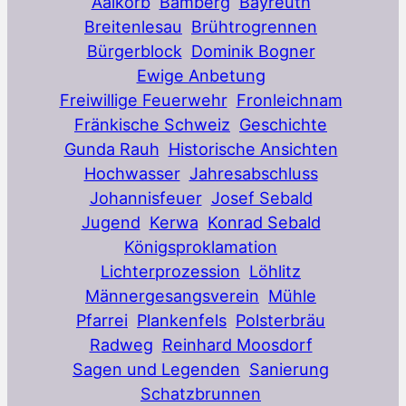
Aalkorb
Bamberg
Bayreuth
Breitenlesau
Brühtrogrennen
Bürgerblock
Dominik Bogner
Ewige Anbetung
Freiwillige Feuerwehr
Fronleichnam
Fränkische Schweiz
Geschichte
Gunda Rauh
Historische Ansichten
Hochwasser
Jahresabschluss
Johannisfeuer
Josef Sebald
Jugend
Kerwa
Konrad Sebald
Königsproklamation
Lichterprozession
Löhlitz
Männergesangsverein
Mühle
Pfarrei
Plankenfels
Polsterbräu
Radweg
Reinhard Moosdorf
Sagen und Legenden
Sanierung
Schatzbrunnen