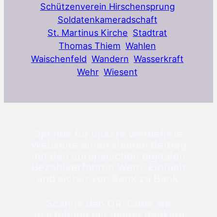
Schützenverein Hirschensprung
Soldatenkameradschaft
St. Martinus Kirche
Stadtrat
Thomas Thiem
Wahlen
Waischenfeld
Wandern
Wasserkraft
Wehr
Wiesent
Spende für unsere werbefreie
Webseite einen kleinen Beitrag
mit den europäischen digitalen
Bezahlverfahren Wero. Einfach
und sicher von Bank zu Bank.
Scanne den QR-Code am
Smartphone mit deiner Banking-