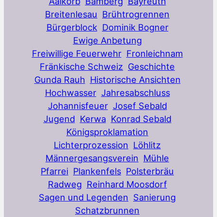
Aalkorb
Bamberg
Bayreuth
Breitenlesau
Brühtrogrennen
Bürgerblock
Dominik Bogner
Ewige Anbetung
Freiwillige Feuerwehr
Fronleichnam
Fränkische Schweiz
Geschichte
Gunda Rauh
Historische Ansichten
Hochwasser
Jahresabschluss
Johannisfeuer
Josef Sebald
Jugend
Kerwa
Konrad Sebald
Königsproklamation
Lichterprozession
Löhlitz
Männergesangsverein
Mühle
Pfarrei
Plankenfels
Polsterbräu
Radweg
Reinhard Moosdorf
Sagen und Legenden
Sanierung
Schatzbrunnen