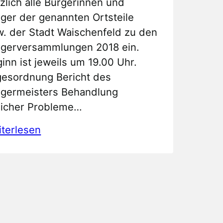
zlich alle Bürgerinnen und
ger der genannten Ortsteile
. der Stadt Waischenfeld zu den
rgerversammlungen 2018 ein.
inn ist jeweils um 19.00 Uhr.
gesordnung Bericht des
rgermeisters Behandlung
licher Probleme…
:
terlesen
Veranstaltungshinweis
Bürgerversammlungen
2018
Stadt
Waischenfeld