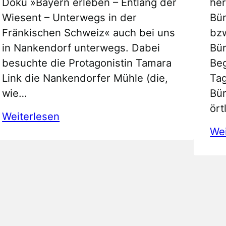
Doku »Bayern erleben – Entlang der
her
Wiesent – Unterwegs in der
Bür
Fränkischen Schweiz« auch bei uns
bzw
in Nankendorf unterwegs. Dabei
Bü
besuchte die Protagonistin Tamara
Beg
Link die Nankendorfer Mühle (die,
Ta
wie…
Bü
ört
:
Weiterlesen
Entlang
Wei
der
Wiesent
–
Unterwegs
in
der