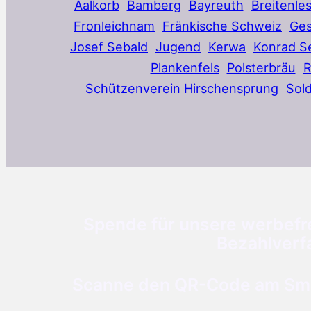
Aalkorb
Bamberg
Bayreuth
Breitenle
Fronleichnam
Fränkische Schweiz
Ges
Josef Sebald
Jugend
Kerwa
Konrad S
Plankenfels
Polsterbräu
Schützenverein Hirschensprung
Sol
Spende für unsere werbefre
Bezahlverf
Scanne den QR-Code am Smar