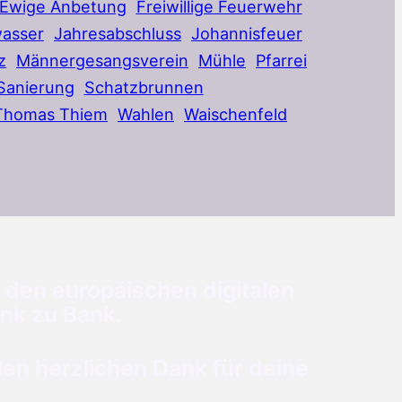
Ewige Anbetung
Freiwillige Feuerwehr
asser
Jahresabschluss
Johannisfeuer
z
Männergesangsverein
Mühle
Pfarrei
Sanierung
Schatzbrunnen
Thomas Thiem
Wahlen
Waischenfeld
 den europäischen digitalen
nk zu Bank.
n herzlichen Dank für deine