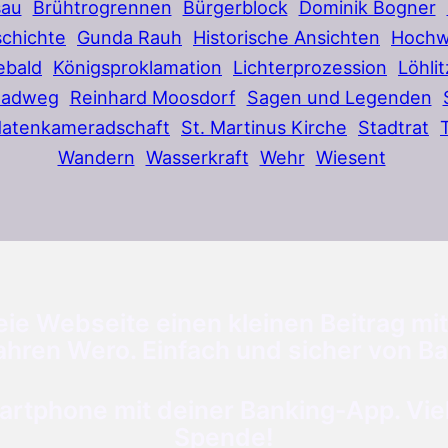
sau
Brühtrogrennen
Bürgerblock
Dominik Bogner
chichte
Gunda Rauh
Historische Ansichten
Hochw
ebald
Königsproklamation
Lichterprozession
Löhlit
Radweg
Reinhard Moosdorf
Sagen und Legenden
datenkameradschaft
St. Martinus Kirche
Stadtrat
Wandern
Wasserkraft
Wehr
Wiesent
ie Webseite einen kleinen Beitrag mit
ahren Wero. Einfach und sicher von Ba
tphone mit deiner Banking-App. Viele
Spende!