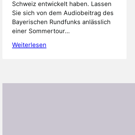
Schweiz entwickelt haben. Lassen
Sie sich von dem Audiobeitrag des
Bayerischen Rundfunks anlässlich
einer Sommertour…
:
Weiterlesen
Brauereiwanderung
in
der
Fränkischen
Schweiz