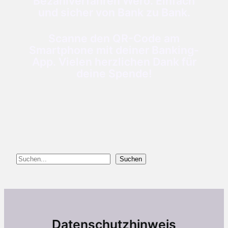
Bezahlverfahren Wero. Einfach
und sicher von Bank zu Bank.
Scanne den QR-Code am
Smartphone mit deiner Banking-
App. Vielen herzlichen Dank für
deine Spende!
Suchen
Suchen
Datenschutzhinweis