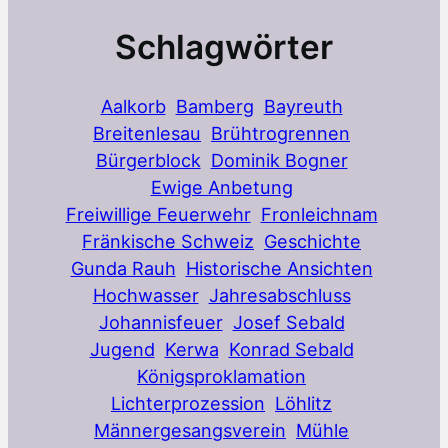
Schlagwörter
Aalkorb
Bamberg
Bayreuth
Breitenlesau
Brühtrogrennen
Bürgerblock
Dominik Bogner
Ewige Anbetung
Freiwillige Feuerwehr
Fronleichnam
Fränkische Schweiz
Geschichte
Gunda Rauh
Historische Ansichten
Hochwasser
Jahresabschluss
Johannisfeuer
Josef Sebald
Jugend
Kerwa
Konrad Sebald
Königsproklamation
Lichterprozession
Löhlitz
Männergesangsverein
Mühle