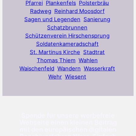
Pfarrei
Plankenfels
Polsterbräu
Radweg
Reinhard Moosdorf
Sagen und Legenden
Sanierung
Schatzbrunnen
Schützenverein Hirschensprung
Soldatenkameradschaft
St. Martinus Kirche
Stadtrat
Thomas Thiem
Wahlen
Waischenfeld
Wandern
Wasserkraft
Wehr
Wiesent
Spende für unsere werbefreie
Webseite einen kleinen Beitrag
mit den europäischen digitalen