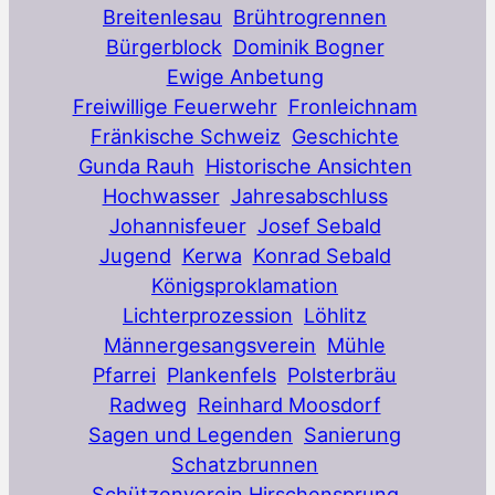
Breitenlesau
Brühtrogrennen
Bürgerblock
Dominik Bogner
Ewige Anbetung
Freiwillige Feuerwehr
Fronleichnam
Fränkische Schweiz
Geschichte
Gunda Rauh
Historische Ansichten
Hochwasser
Jahresabschluss
Johannisfeuer
Josef Sebald
Jugend
Kerwa
Konrad Sebald
Königsproklamation
Lichterprozession
Löhlitz
Männergesangsverein
Mühle
Pfarrei
Plankenfels
Polsterbräu
Radweg
Reinhard Moosdorf
Sagen und Legenden
Sanierung
Schatzbrunnen
Schützenverein Hirschensprung