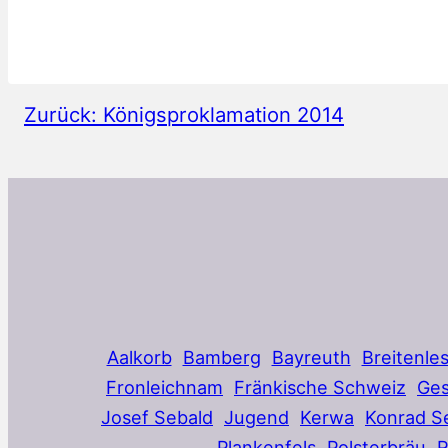
Zurück:
Königsproklamation 2014
Aalkorb
Bamberg
Bayreuth
Breitenle
Fronleichnam
Fränkische Schweiz
Ges
Josef Sebald
Jugend
Kerwa
Konrad S
Plankenfels
Polsterbräu