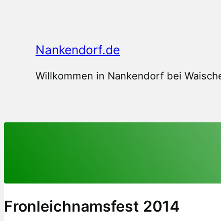
Zum
Inhalt
springen
Nankendorf.de
Willkommen in Nankendorf bei Waische
Fronleichnamsfest 2014