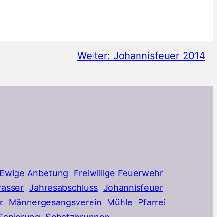
Weiter:
Johannisfeuer 2014
Ewige Anbetung
Freiwillige Feuerwehr
asser
Jahresabschluss
Johannisfeuer
z
Männergesangsverein
Mühle
Pfarrei
Sanierung
Schatzbrunnen