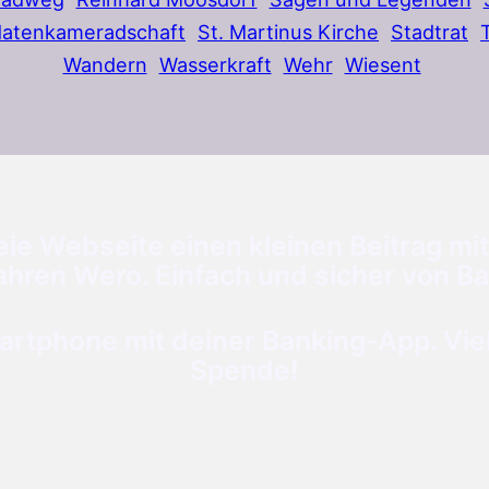
datenkameradschaft
St. Martinus Kirche
Stadtrat
Wandern
Wasserkraft
Wehr
Wiesent
ie Webseite einen kleinen Beitrag mit
ahren Wero. Einfach und sicher von Ba
tphone mit deiner Banking-App. Viele
Spende!