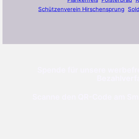
Schützenverein Hirschensprung
Sol
Spende für unsere werbefre
Bezahlverf
Scanne den QR-Code am Smar