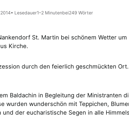
 2014
• Lesedauer
1–2 Minuten
bei
249 Wörter
ankendorf St. Martin bei schönem Wetter um 
nus Kirche.
zession durch den feierlich geschmückten Ort
m Baldachin in Begleitung der Ministranten die
se wurden wunderschön mit Teppichen, Blumen 
und der eucharistische Segen in alle Himmelsr