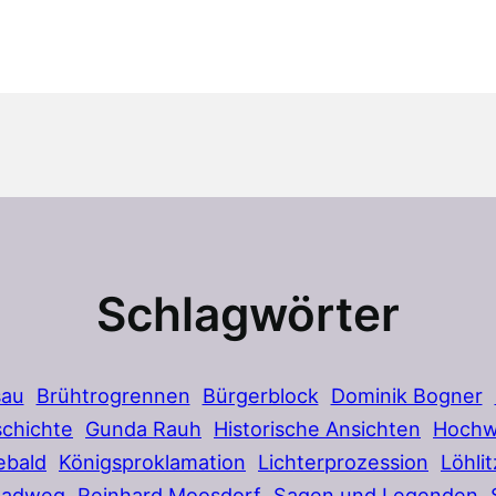
Schlagwörter
sau
Brühtrogrennen
Bürgerblock
Dominik Bogner
chichte
Gunda Rauh
Historische Ansichten
Hochw
ebald
Königsproklamation
Lichterprozession
Löhlit
Radweg
Reinhard Moosdorf
Sagen und Legenden