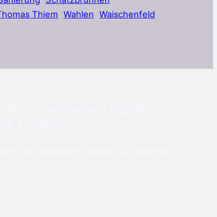
Thomas Thiem
Wahlen
Waischenfeld
 den europäischen digitalen
nk zu Bank.
n herzlichen Dank für deine