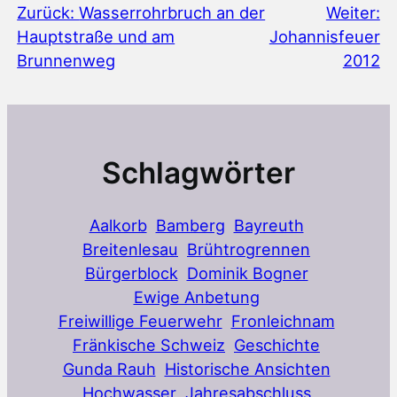
Zurück:
Wasserrohrbruch an der
Weiter:
Hauptstraße und am
Johannisfeuer
Brunnenweg
2012
Schlagwörter
Aalkorb
Bamberg
Bayreuth
Breitenlesau
Brühtrogrennen
Bürgerblock
Dominik Bogner
Ewige Anbetung
Freiwillige Feuerwehr
Fronleichnam
Fränkische Schweiz
Geschichte
Gunda Rauh
Historische Ansichten
Hochwasser
Jahresabschluss