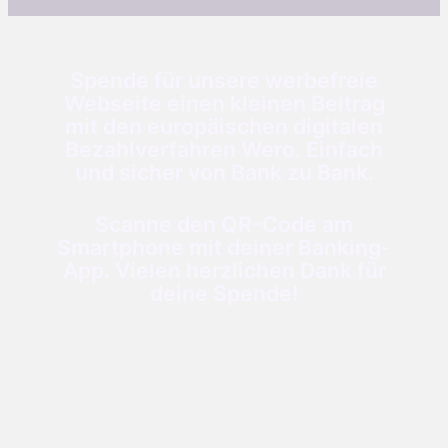
Spende für unsere werbefreie
Webseite einen kleinen Beitrag
mit den europäischen digitalen
Bezahlverfahren Wero. Einfach
und sicher von Bank zu Bank.
Scanne den QR-Code am
Smartphone mit deiner Banking-
App. Vielen herzlichen Dank für
deine Spende!