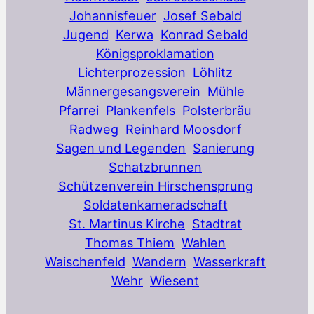
Johannisfeuer
Josef Sebald
Jugend
Kerwa
Konrad Sebald
Königsproklamation
Lichterprozession
Löhlitz
Männergesangsverein
Mühle
Pfarrei
Plankenfels
Polsterbräu
Radweg
Reinhard Moosdorf
Sagen und Legenden
Sanierung
Schatzbrunnen
Schützenverein Hirschensprung
Soldatenkameradschaft
St. Martinus Kirche
Stadtrat
Thomas Thiem
Wahlen
Waischenfeld
Wandern
Wasserkraft
Wehr
Wiesent