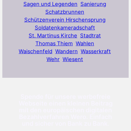
Sagen und Legenden
Sanierung
Schatzbrunnen
Schützenverein Hirschensprung
Soldatenkameradschaft
St. Martinus Kirche
Stadtrat
Thomas Thiem
Wahlen
Waischenfeld
Wandern
Wasserkraft
Wehr
Wiesent
Spende für unsere werbefreie
Webseite einen kleinen Beitrag
mit den europäischen digitalen
Bezahlverfahren Wero. Einfach
und sicher von Bank zu Bank.