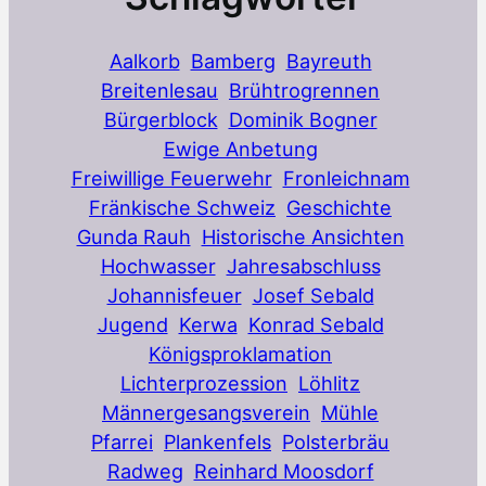
Aalkorb
Bamberg
Bayreuth
Breitenlesau
Brühtrogrennen
Bürgerblock
Dominik Bogner
Ewige Anbetung
Freiwillige Feuerwehr
Fronleichnam
Fränkische Schweiz
Geschichte
Gunda Rauh
Historische Ansichten
Hochwasser
Jahresabschluss
Johannisfeuer
Josef Sebald
Jugend
Kerwa
Konrad Sebald
Königsproklamation
Lichterprozession
Löhlitz
Männergesangsverein
Mühle
Pfarrei
Plankenfels
Polsterbräu
Radweg
Reinhard Moosdorf