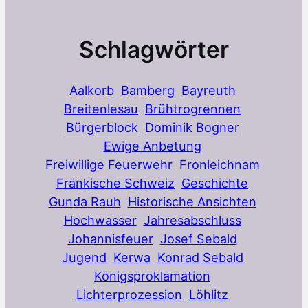
Schlagwörter
Aalkorb
Bamberg
Bayreuth
Breitenlesau
Brühtrogrennen
Bürgerblock
Dominik Bogner
Ewige Anbetung
Freiwillige Feuerwehr
Fronleichnam
Fränkische Schweiz
Geschichte
Gunda Rauh
Historische Ansichten
Hochwasser
Jahresabschluss
Johannisfeuer
Josef Sebald
Jugend
Kerwa
Konrad Sebald
Königsproklamation
Lichterprozession
Löhlitz