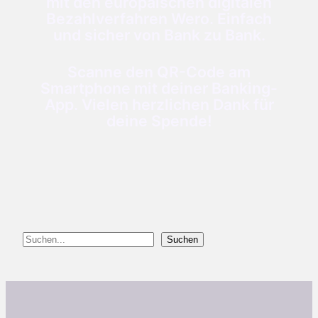
mit den europäischen digitalen
Bezahlverfahren Wero. Einfach
und sicher von Bank zu Bank.
Scanne den QR-Code am
Smartphone mit deiner Banking-
App. Vielen herzlichen Dank für
deine Spende!
Suchen
Suchen