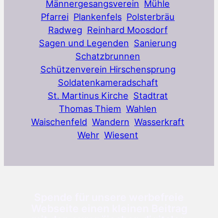
Männergesangsverein
Mühle
Pfarrei
Plankenfels
Polsterbräu
Radweg
Reinhard Moosdorf
Sagen und Legenden
Sanierung
Schatzbrunnen
Schützenverein Hirschensprung
Soldatenkameradschaft
St. Martinus Kirche
Stadtrat
Thomas Thiem
Wahlen
Waischenfeld
Wandern
Wasserkraft
Wehr
Wiesent
Spende für unsere werbefreie
Webseite einen kleinen Beitrag