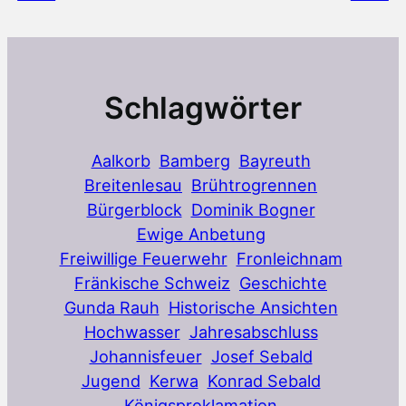
Schlagwörter
Aalkorb
Bamberg
Bayreuth
Breitenlesau
Brühtrogrennen
Bürgerblock
Dominik Bogner
Ewige Anbetung
Freiwillige Feuerwehr
Fronleichnam
Fränkische Schweiz
Geschichte
Gunda Rauh
Historische Ansichten
Hochwasser
Jahresabschluss
Johannisfeuer
Josef Sebald
Jugend
Kerwa
Konrad Sebald
Königsproklamation