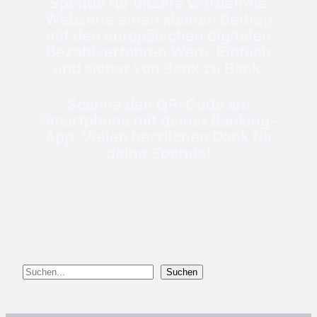
Spende für unsere werbefreie
Webseite einen kleinen Beitrag
mit den europäischen digitalen
Bezahlverfahren Wero. Einfach
und sicher von Bank zu Bank.
Scanne den QR-Code am
Smartphone mit deiner Banking-
App. Vielen herzlichen Dank für
deine Spende!
Suchen
Suchen