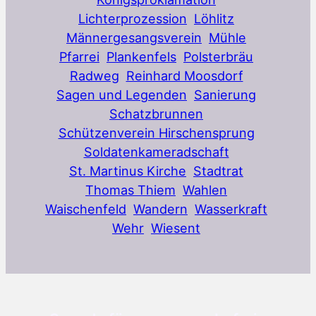
Lichterprozession
Löhlitz
Männergesangsverein
Mühle
Pfarrei
Plankenfels
Polsterbräu
Radweg
Reinhard Moosdorf
Sagen und Legenden
Sanierung
Schatzbrunnen
Schützenverein Hirschensprung
Soldatenkameradschaft
St. Martinus Kirche
Stadtrat
Thomas Thiem
Wahlen
Waischenfeld
Wandern
Wasserkraft
Wehr
Wiesent